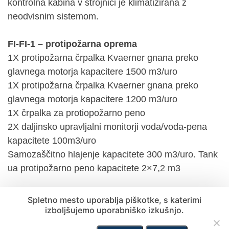
kontrolna kabina v strojnici je klimatizirana z
neodvisnim sistemom.
FI-FI-1 – protipožarna oprema
1X protipožarna črpalka Kvaerner gnana preko
glavnega motorja kapacitere 1500 m3/uro
1X protipožarna črpalka Kvaerner gnana preko
glavnega motorja kapacitere 1200 m3/uro
1X črpalka za protiopožarno peno
2X daljinsko upravljalni monitorji voda/voda-pena
kapacitete 100m3/uro
Samozaščitno hlajenje kapacitete 300 m3/uro. Tank
ua protipožarno peno kapacitete 2×7,2 m3
Spletno mesto uporablja piškotke, s katerimi
izboljšujemo uporabniško izkušnjo.
Preglej floto