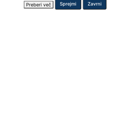
Sprejmi
Zavrni
Preberi več
Kontakt
Adria-Tow d.o.o.
Vojkovo nabrežje 38
SI – 6000 Koper
+386 5 665 63 18
adria.tow@adria-tow.si