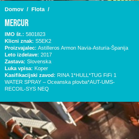
Domov
/
Flota
/
Mercur
IMO št.:
5801823
Klicni znak:
S5EK2
Proizvajalec:
Astilleros Armon Navia-Asturia-Španija
Leto izdelave:
2017
Zastava:
Slovenska
Luka vpisa:
Koper
Kasifikacijski zavod:
RINA 1*HULL*TUG FiFi 1
WATER SPRAY – Oceanska plovba*AUT-UMS-
RECOIL-SYS NEQ