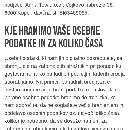
podjetje Adria Tow d.o.o., Vojkovo nabrežje 38,
6000 Koper, davčna št. SI63469065.
Kje hranimo vaše osebne
podatke in za koliko časa
Osebni podatki, ki nam jih digitalno posredujete, se
shranjujejo na zato najetih strežnikih pri ponudniku
gostovanja, lahko pa tudi pri podjetjih, katerih orodja
uporabljamo. Na primer, ponudnik orodja za e-
poštno komunikacijo hrani podatke o naslovnikih.
Zbrane osebne podatke hranimo do trenutka, ko
nam sporočite, da ne soglašate več s hranjenjem in
obdelavo osebnih podatkov oz. največ toliko časa,
kolikor je potrebno, da se doseže namen, za
katerega se obdelujejo, ali da zadovoljimo zakonske