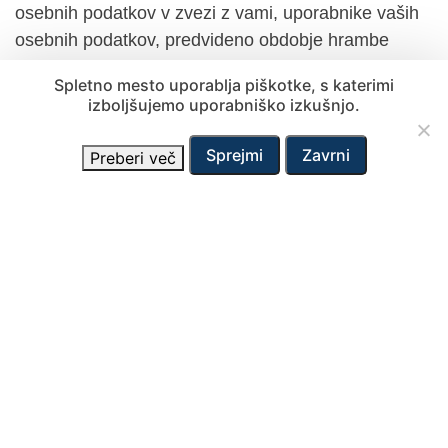
osebnih podatkov v zvezi z vami, uporabnike vaših
osebnih podatkov, predvideno obdobje hrambe
osebnih podatkov, vir osebnih podatkov.
Spletno mesto uporablja piškotke, s katerimi
izboljšujemo uporabniško izkušnjo.
Ogroženost varstva osebnih
Sprejmi
Zavrni
Preberi več
podatkov
V primeru ogroženosti varstva osebnih podatkov
bomo brez nepotrebnega odlašanja, najkasneje pa v
72 urah po seznanitvi z ogroženostjo varstva vaših
osebnih podatkov o njej obvestili pristojni organ.
Pomembne informacije v zvezi
z obdelavo vaših osebnih