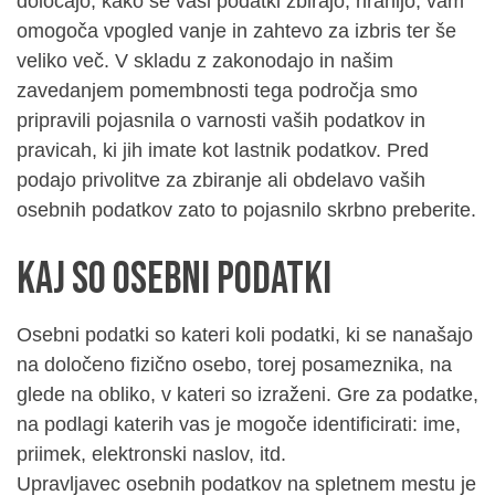
določajo, kako se vaši podatki zbirajo, hranijo, vam
omogoča vpogled vanje in zahtevo za izbris ter še
veliko več. V skladu z zakonodajo in našim
zavedanjem pomembnosti tega področja smo
pripravili pojasnila o varnosti vaših podatkov in
pravicah, ki jih imate kot lastnik podatkov. Pred
podajo privolitve za zbiranje ali obdelavo vaših
osebnih podatkov zato to pojasnilo skrbno preberite.
Kaj so osebni podatki
Osebni podatki so kateri koli podatki, ki se nanašajo
na določeno fizično osebo, torej posameznika, na
glede na obliko, v kateri so izraženi. Gre za podatke,
na podlagi katerih vas je mogoče identificirati: ime,
priimek, elektronski naslov, itd.
Upravljavec osebnih podatkov na spletnem mestu je